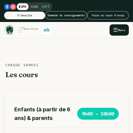
FR
EN
PT
S'inscrire
Demande de renseignements
Faire un cours d'essai
☰
Menu
CHAQUE SAMEDI
Les cours
Enfants (à partir de 6
9h00 – 10h00
ans) & parents